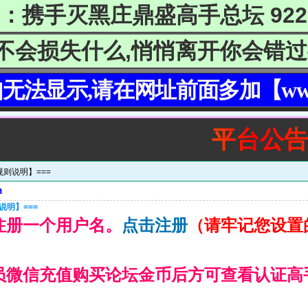
：携手灭黑庄鼎盛高手总坛 92298
不会损失什么,悄悄离开你会错过
无法显示,请在网址前面多加【w
平台公告：鼎
规则说明】===
m
说明】===
注册一个用户名。
点击注册
（请牢记您设置
员微信充值购买论坛金币后方可查看认证高