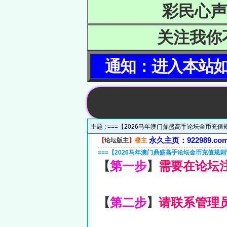
彩民心声
关注我你
通知：进入本站如
主题 :
===【2026马年澳门鼎盛高手论坛金币充值
永久主页：922989.co
【
论坛版主
】
楼主
===【2026马年澳门鼎盛高手论坛金币充值规则
【
第一步
】
需要在论坛
【
第二步
】
请联系管理