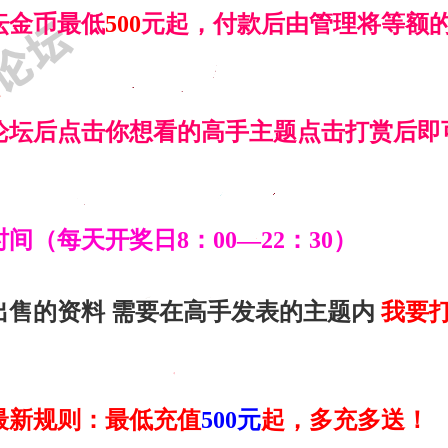
坛
金币
最低
500
元起，付款后由管理将等额
论坛后点击你想看的高手主题点击打赏后即
间（每天开奖日8：00—22：30）
出售的资料 需要在高手发表的主题内
我要
年最新规则：最低充值
500元
起，多充多送！