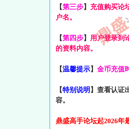
【
第三步
】
充值购买论
户名。
【
第四步
】
用户登录到
的资料内容。
【
温馨提示
】
金币
充值时
【
特别说明
】查看认证
容。
鼎盛高手论坛起2026