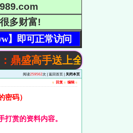
9.com
很多财富!
ww】即可正常访问
盛高手送上全网最强资料.新老
阅读
259562
次 |
返回首页
|
关闭本页
u
回复
u
编辑
u
的密码）
手打赏的资料内容。