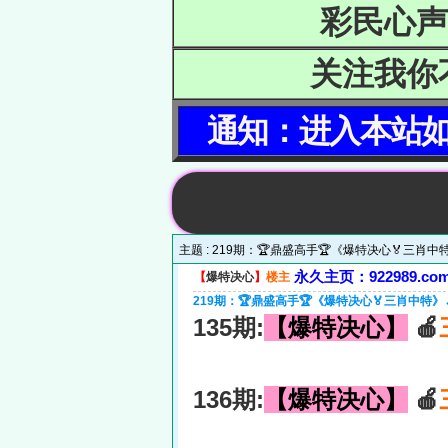
彩民心声
关注我你
通知：进入本站如
主题 :
219期：🏆鼎盛高手🏆《爆特决心🏅三肖
永久主页：922989.co
【
爆特决心
】
楼主
219期：🏆鼎盛高手🏆《爆特决心🏅三肖中特
135期:
【爆特决心】
🍎
136期:
【爆特决心】
🍎