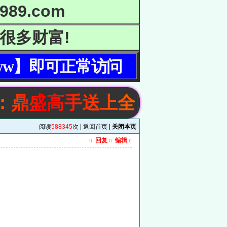
9.com
很多财富!
ww】即可正常访问
高手送上全网最强资料.新老彩
阅读
588345
次 |
返回首页
|
关闭本页
u
回复
u
编辑
u