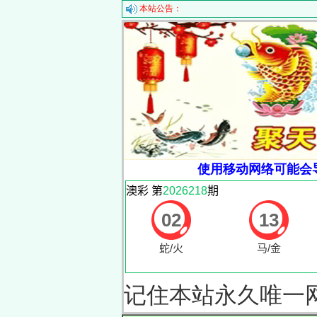
本站公告：
使用移动网络可能会
记住本站永久唯一网