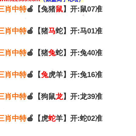
三肖中特
🍎
【兔猪
鼠
】开:鼠07准
三肖中特
🍎
【猪
马
蛇】开:马01准
三肖中特
🍎
【猪
兔
蛇】开:兔40准
三肖中特
🍎
【
兔
虎羊】开:兔16准
三肖中特
🍎
【狗鼠
龙
】开:龙39准
三肖中特
🍎
【虎
蛇
羊】开:蛇02准