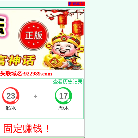
收藏本站
联域名:922989.com
，
固定赚钱！