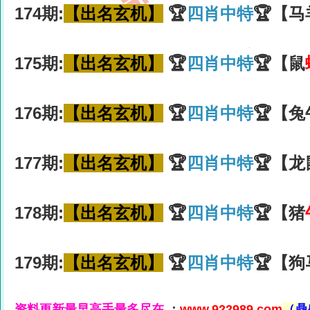
174期:
【出名玄机】
🏆
四肖中特
🏆【马
175期:
【出名玄机】
🏆
四肖中特
🏆【鼠
176期:
【出名玄机】
🏆
四肖中特
🏆【兔
177期:
【出名玄机】
🏆
四肖中特
🏆【龙
178期:
【出名玄机】
🏆
四肖中特
🏆【猪
179期:
【出名玄机】
🏆
四肖中特
🏆【狗
资料更新最早高手最多尽在
：
www.922989.com
（鼎