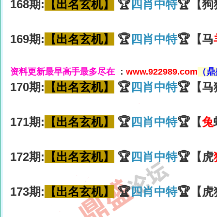
168期:
【出名玄机】
🏆
四肖中特
🏆【狗
169期:
【出名玄机】
🏆
四肖中特
🏆【马
资料更新最早高手最多尽在
：
www.922989.com
（鼎
170期:
【出名玄机】
🏆
四肖中特
🏆【马
171期:
【出名玄机】
🏆
四肖中特
🏆【
兔
172期:
【出名玄机】
🏆
四肖中特
🏆【虎
173期:
【出名玄机】
🏆
四肖中特
🏆【虎