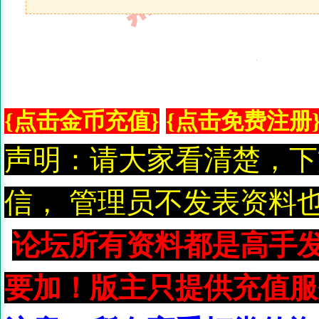
{点击金币充值}
{点击免费注册
声明：请大家看清楚，下
信， 管理员不发表资料
论坛所有资料都是高手
要加！版主只提供充值服