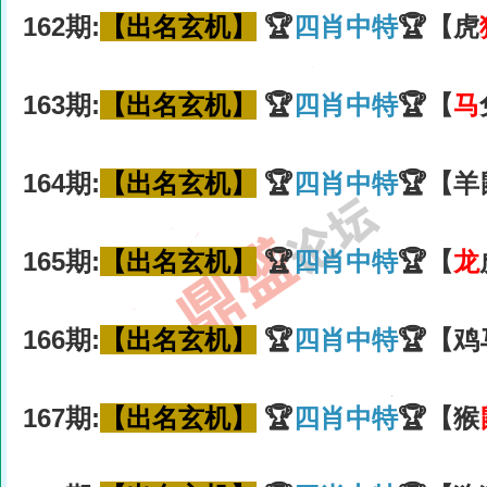
162期:
【出名玄机】
🏆
四肖中特
🏆【虎
163期:
【出名玄机】
🏆
四肖中特
🏆【
马
164期:
【出名玄机】
🏆
四肖中特
🏆【羊
165期:
【出名玄机】
🏆
四肖中特
🏆【
龙
166期:
【出名玄机】
🏆
四肖中特
🏆【鸡
167期:
【出名玄机】
🏆
四肖中特
🏆【猴