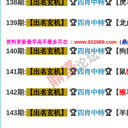
138期:
【出名玄机】
🏆
四肖中特
🏆【虎
139期:
【出名玄机】
🏆
四肖中特
🏆【龙
资料更新最早高手最多尽在
：
www.922989.com
（鼎
140期:
【出名玄机】
🏆
四肖中特
🏆【狗
141期:
【出名玄机】
🏆
四肖中特
🏆【鼠
142期:
【出名玄机】
🏆
四肖中特
🏆【
猴
143期:
【出名玄机】
🏆
四肖中特
🏆【羊