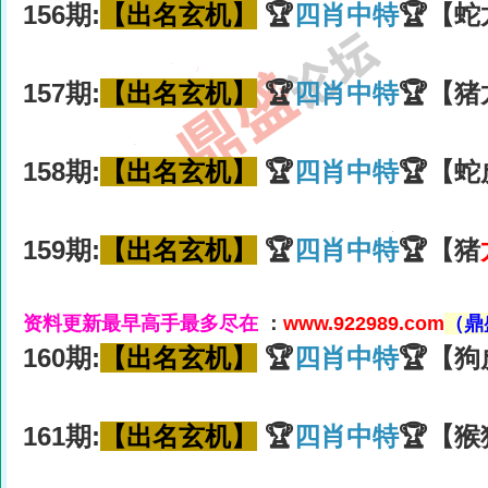
156期:
【出名玄机】
🏆
四肖中特
🏆【蛇
157期:
【出名玄机】
🏆
四肖中特
🏆【猪
158期:
【出名玄机】
🏆
四肖中特
🏆【蛇
159期:
【出名玄机】
🏆
四肖中特
🏆【猪
资料更新最早高手最多尽在
：
www.922989.com
（鼎
160期:
【出名玄机】
🏆
四肖中特
🏆【狗
161期:
【出名玄机】
🏆
四肖中特
🏆【猴