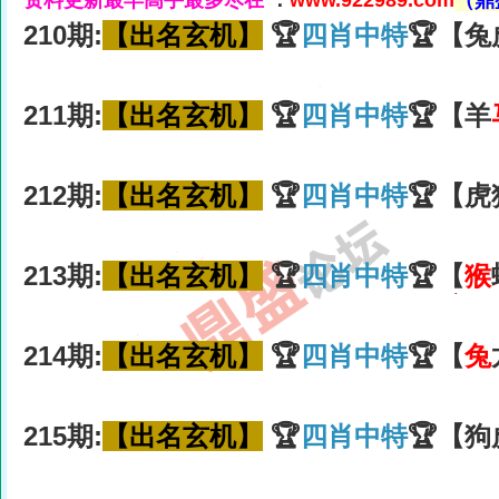
资料更新最早高手最多尽在
：
www.922989.com
（鼎
210期:
【出名玄机】
🏆
四肖中特
🏆【兔
211期:
【出名玄机】
🏆
四肖中特
🏆【羊
212期:
【出名玄机】
🏆
四肖中特
🏆【虎
213期:
【出名玄机】
🏆
四肖中特
🏆【
猴
214期:
【出名玄机】
🏆
四肖中特
🏆【
兔
215期:
【出名玄机】
🏆
四肖中特
🏆【狗