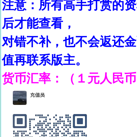
注意：所有高手打赏的资
后才能查看，
对错不补，也不会返还金
值再联系版主。
货币汇率：（１元人民币