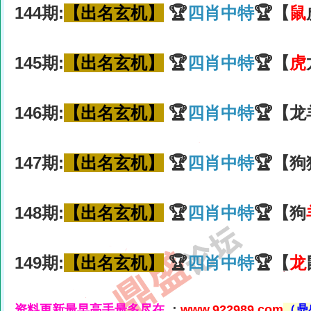
144期:
【出名玄机】
🏆
四肖中特
🏆【
鼠
145期:
【出名玄机】
🏆
四肖中特
🏆【
虎
146期:
【出名玄机】
🏆
四肖中特
🏆【龙
147期:
【出名玄机】
🏆
四肖中特
🏆【狗
148期:
【出名玄机】
🏆
四肖中特
🏆【狗
149期:
【出名玄机】
🏆
四肖中特
🏆【
龙
资料更新最早高手最多尽在
：
www.922989.com
（鼎