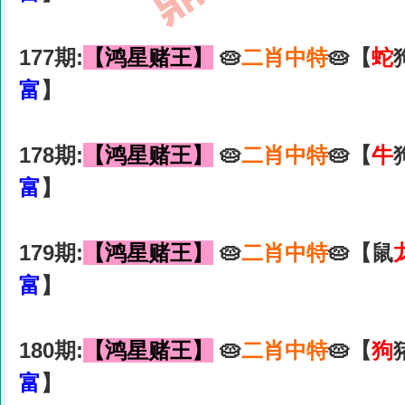
177期:
【鸿星赌王】
🥧
二肖中特
🥧【
蛇
富
】
178期:
【鸿星赌王】
🥧
二肖中特
🥧【
牛
富
】
179期:
【鸿星赌王】
🥧
二肖中特
🥧【鼠
富
】
180期:
【鸿星赌王】
🥧
二肖中特
🥧【
狗
富
】