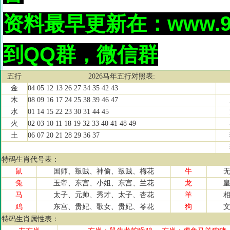
资料最早更新在：www.9
到QQ群，微信群
五行
2026马年五行对照表:
金
04 05 12 13 26 27 34 35 42 43
木
08 09 16 17 24 25 38 39 46 47
水
01 14 15 22 23 30 31 44 45
火
02 03 10 11 18 19 32 33 40 41 48 49
土
06 07 20 21 28 29 36 37
特码生肖代号表：
鼠
国师、叛贼、神偷、叛贼、梅花
牛
兔
玉帝、东宫、小姐、东宫、兰花
龙
马
太子、元帅、秀才、太子、杏花
羊
鸡
东宫、贵妃、歌女、贵妃、苓花
狗
特码生肖属性表：