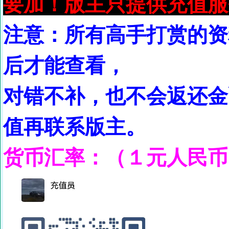
要加！版主只提供充值服
注意：所有高手打赏的资
后才能查看，
对错不补，也不会返还金
值再联系版主。
货币汇率：（１元人民币