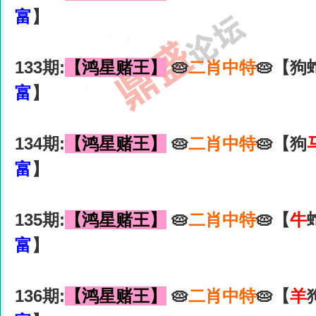
富
】
133期:
【鸿星赌王】
🥧
二肖中特
🥧【狗
富
】
134期:
【鸿星赌王】
🥧
二肖中特
🥧【狗
富
】
135期:
【鸿星赌王】
🥧
二肖中特
🥧【
牛
富
】
136期:
【鸿星赌王】
🥧
二肖中特
🥧【
羊