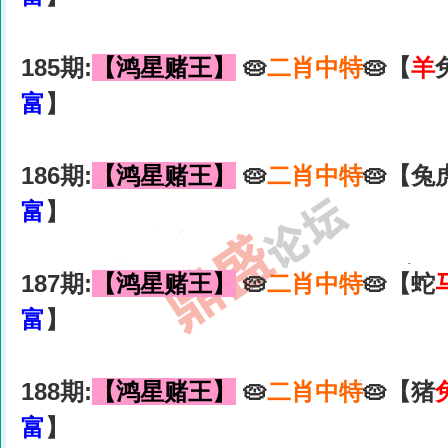
185期:
【鸿星赌王】
🥧
二肖中特
🥧【
羊
富
】
186期:
【鸿星赌王】
🥧
二肖中特
🥧【兔
富
】
187期:
【鸿星赌王】
🥧
二肖中特
🥧【蛇
富
】
188期:
【鸿星赌王】
🥧
二肖中特
🥧【猪
富
】