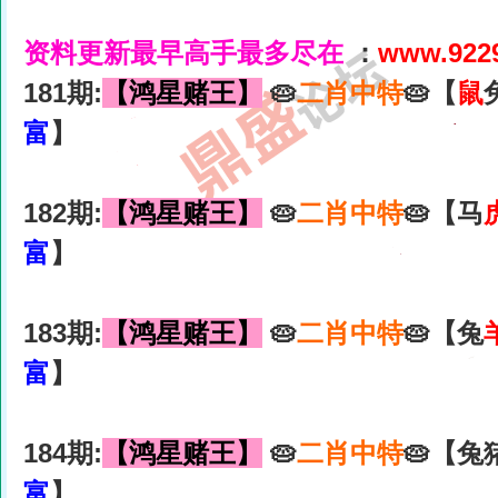
资料更新最早高手最多尽在
：
www.922
181期:
【鸿星赌王】
🥧
二肖中特
🥧【
鼠
富
】
182期:
【鸿星赌王】
🥧
二肖中特
🥧【马
富
】
183期:
【鸿星赌王】
🥧
二肖中特
🥧【兔
富
】
184期:
【鸿星赌王】
🥧
二肖中特
🥧【兔
富
】