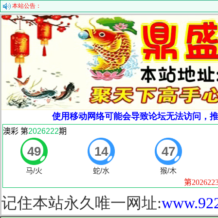
本站公告：
使用移动网络可能会导致论坛无法访问，
记住本站永久唯一网址:
www.92