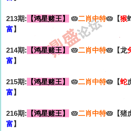
213期:
【鸿星赌王】
🥧
二肖中特
🥧【
猴
富
】
214期:
【鸿星赌王】
🥧
二肖中特
🥧【龙
富
】
215期:
【鸿星赌王】
🥧
二肖中特
🥧【
蛇
富
】
216期:
【鸿星赌王】
🥧
二肖中特
🥧【猪
富
】