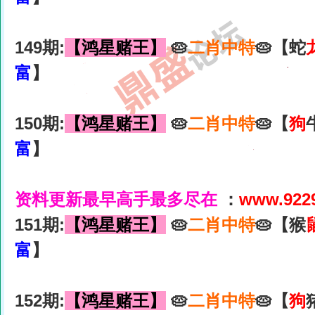
149期:
【鸿星赌王】
🥧
二肖中特
🥧【蛇
富
】
150期:
【鸿星赌王】
🥧
二肖中特
🥧【
狗
富
】
资料更新最早高手最多尽在
：
www.922
151期:
【鸿星赌王】
🥧
二肖中特
🥧【猴
富
】
152期:
【鸿星赌王】
🥧
二肖中特
🥧【
狗