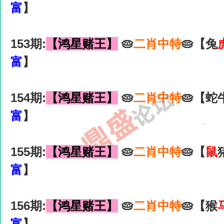
富
】
153期:
【鸿星赌王】
🥧
二肖中特
🥧【兔
富
】
154期:
【鸿星赌王】
🥧
二肖中特
🥧【蛇
富
】
155期:
【鸿星赌王】
🥧
二肖中特
🥧【
鼠
富
】
156期:
【鸿星赌王】
🥧
二肖中特
🥧【猴
富
】